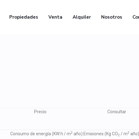
Propiedades
Venta
Alquiler
Nosotros
Co
Precio
Consultar
2
2
Consumo de energía
(KW h / m
año):
Emisiones
(Kg CO
/ m
año)
2