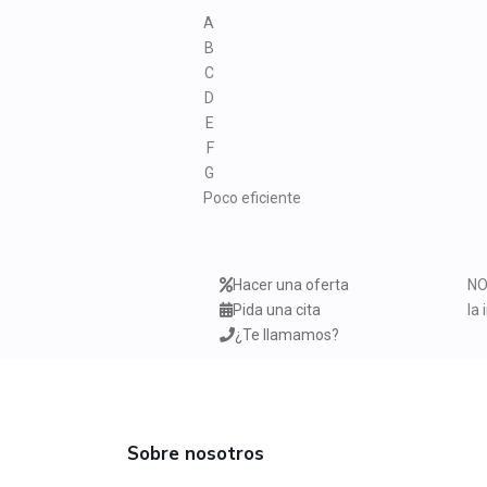
A
B
C
D
E
F
G
Poco eficiente
Hacer una oferta
NO
Pida una cita
la
¿Te llamamos?
Sobre nosotros