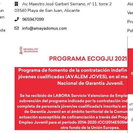
r
Av. Maestro José Garberí Serrano, nº 11, torre 2
Alq
 un
03540 Playa de San Juan, Alicante
Ve
 en
965947099
Pr
info@amayadomus.com
ada
Pol